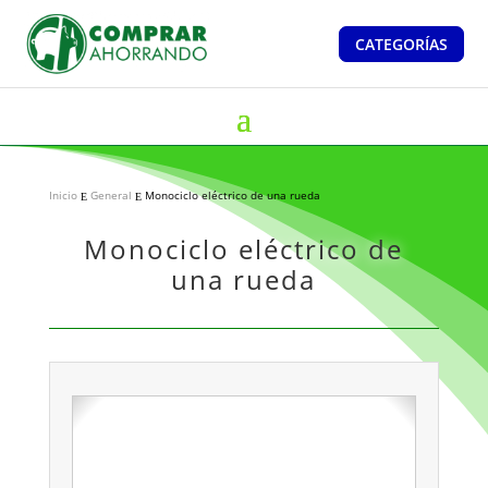
CATEGORÍAS
Inicio
General
Monociclo eléctrico de una rueda
E
E
Monociclo eléctrico de
una rueda