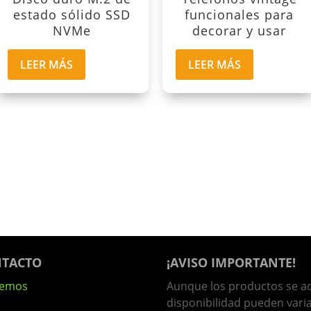
estado sólido SSD
funcionales para
NVMe
decorar y usar
LEER MÁS
LEER MÁS
TACTO
¡AVISO IMPORTANTE!
lemos
Aunque los productos se ac
disponibilidad pueden vari