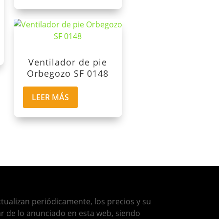
Ventilador de pie
Orbegozo SF 0148
LEER MÁS
tualizan periódicamente, los precios y su
ar de lo anunciado en esta web, siendo