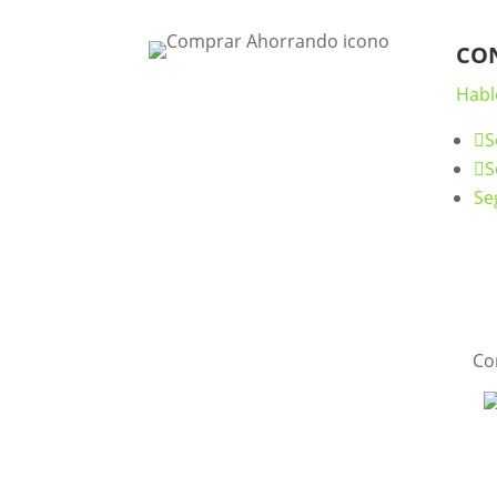
CO
Hab
S
S
Se
Co