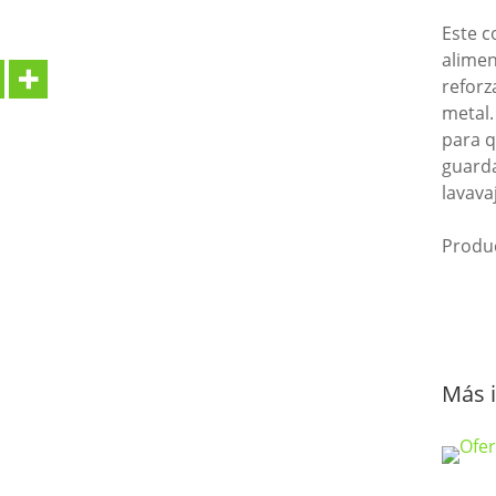
Este c
alimen
reforz
metal.
para q
guarda
lavava
Produ
Más 