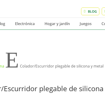
BLOG
log
Electrónica
Hogar y jardín
Juegos
C
E
ina
Colador/Escurridor plegable de silicona y metal
/Escurridor plegable de silicona