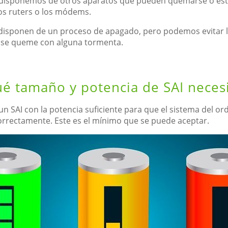
 disponemos de otros aparatos que pueden quemarse o estr
os ruters o los módems.
 disponen de un proceso de apagado, pero podemos evitar l
e se queme con alguna tormenta.
é tamaño y potencia de SAI neces
n SAI con la potencia suficiente para que el sistema del o
rrectamente. Este es el mínimo que se puede aceptar.