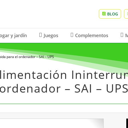
BLOG
ogar y jardín
Juegos
Complementos
M
ida para el ordenador – SAI – UPS
limentación Ininterru
ordenador – SAI – UP