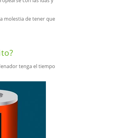
opearse con las idas y
a molestia de tener que
ito?
rdenador tenga el tiempo