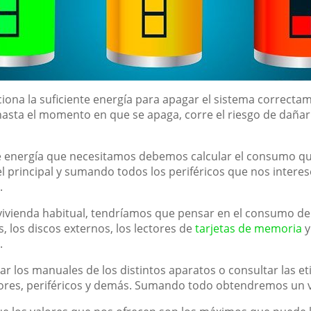
ciona la suficiente energía para apagar el sistema correct
 hasta el momento en que se apaga, corre el riesgo de daña
de energía que necesitamos debemos calcular el consumo q
l principal y sumando todos los periféricos que nos inter
.
 vivienda habitual, tendríamos que pensar en el consumo d
 los discos externos, los lectores de
tarjetas de memoria
y
.
 los manuales de los distintos aparatos o consultar las et
ores, periféricos y demás. Sumando todo obtendremos un v