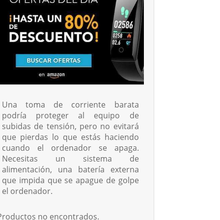
Una toma de corriente barata
podría proteger al equipo de
subidas de tensión, pero no evitará
que pierdas lo que estás haciendo
cuando el ordenador se apaga.
Necesitas un sistema de
alimentación, una batería externa
que impida que se apague de golpe
el ordenador.
Productos no encontrados.